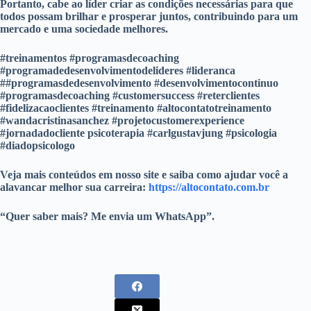
Portanto, cabe ao líder criar as condições necessárias para que
todos possam brilhar e prosperar juntos, contribuindo para um
mercado e uma sociedade melhores.
#treinamentos #programasdecoaching
#programadedesenvolvimentodelideres #lideranca
##programasdedesenvolvimento #desenvolvimentocontinuo
#programasdecoaching #customersuccess #reterclientes
#fidelizacaoclientes #treinamento #altocontatotreinamento
#wandacristinasanchez #projetocustomerexperience
#jornadadocliente psicoterapia #carlgustavjung #psicologia
#diadopsicologo
Veja mais conteúdos em nosso site e saiba como ajudar você a
alavancar melhor sua carreira:
https://altocontato.com.br
“Quer saber mais? Me envia um WhatsApp”.