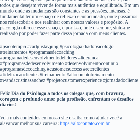
todos que desejam viver de forma mais autêntica e equilibrada. Em um
mundo onde as mudanças são constantes e as pressões, intensas, é
fundamental ter um espaço de reflexão e autocuidado, onde possamos
nos redescobrir e nos realinhar com nossos valores e propósito. A
psicologia oferece esse espaço, e por isso, hoje e sempre, sinto-me
realizado por poder fazer parte dessa jornada com meus clientes.
#psicoterapia #carlgustavjung #psicologia diadopsicologo
#treinamentos #programasdecoaching
#programadedesenvolvimentodelideres #lideranca
##programasdedesenvolvimento #desenvolvimentocontinuo
#programasdecoaching #customersuccess #reterclientes
#fidelizacaoclientes #treinamento #altocontatotreinamento
#wandacristinasanchez #projetocustomerexperience #jornadadocliente
Feliz Dia do Psicólogo a todos os colegas que, com bravura,
coragem e profundo amor pela profissão, enfrentam os desafios
diários!
Veja mais conteúdos em nosso site e saiba como ajudar você a
alavancar melhor sua carreira:
https://altocontato.com.br