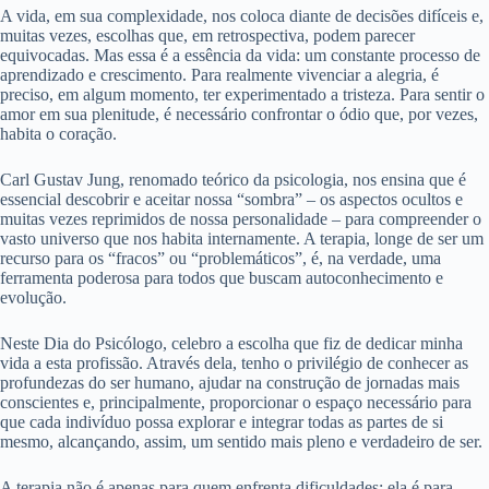
A vida, em sua complexidade, nos coloca diante de decisões difíceis e,
muitas vezes, escolhas que, em retrospectiva, podem parecer
equivocadas. Mas essa é a essência da vida: um constante processo de
aprendizado e crescimento. Para realmente vivenciar a alegria, é
preciso, em algum momento, ter experimentado a tristeza. Para sentir o
amor em sua plenitude, é necessário confrontar o ódio que, por vezes,
habita o coração.
Carl Gustav Jung, renomado teórico da psicologia, nos ensina que é
essencial descobrir e aceitar nossa “sombra” – os aspectos ocultos e
muitas vezes reprimidos de nossa personalidade – para compreender o
vasto universo que nos habita internamente. A terapia, longe de ser um
recurso para os “fracos” ou “problemáticos”, é, na verdade, uma
ferramenta poderosa para todos que buscam autoconhecimento e
evolução.
Neste Dia do Psicólogo, celebro a escolha que fiz de dedicar minha
vida a esta profissão. Através dela, tenho o privilégio de conhecer as
profundezas do ser humano, ajudar na construção de jornadas mais
conscientes e, principalmente, proporcionar o espaço necessário para
que cada indivíduo possa explorar e integrar todas as partes de si
mesmo, alcançando, assim, um sentido mais pleno e verdadeiro de ser.
A terapia não é apenas para quem enfrenta dificuldades; ela é para