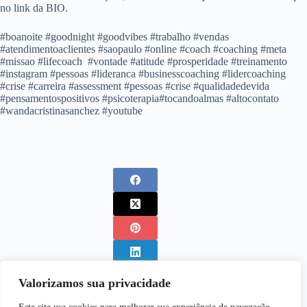
no link da BIO.
#boanoite #goodnight #goodvibes #trabalho #vendas
#atendimentoaclientes #saopaulo #online #coach #coaching #meta
#missao #lifecoach #vontade #atitude #prosperidade #treinamento
#instagram #pessoas #lideranca #businesscoaching #lidercoaching
#crise #carreira #assessment #pessoas #crise #qualidadedevida
#pensamentospositivos #psicoterapia#tocandoalmas #altocontato
#wandacristinasanchez #youtube
Valorizamos sua privacidade